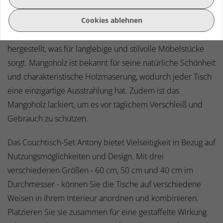
Ergänzung für jeden Wohnraum.
Cookies ablehnen
Diese Couchtische werden aus hochwertigem Mangoholz
hergestellt, was für langlebige und stilvolle Möbelstücke
sorgt. Mangoholz ist bekannt für seine natürliche Schönheit
und charakteristische Holzmaserung, wodurch jeder Tisch
eine einzigartige Ausstrahlung hat. Zudem ist das
Mangoholz lackiert, um es vor täglichem Verschleiß und
Gebrauch zu schützen.
Das Couchtisch-Set Antony bietet Vielseitigkeit in Bezug auf
Nutzungsmöglichkeiten und Design. Mit drei
verschiedenen Größen - 60 cm, 50 cm und 40 cm im
Durchmesser - können Sie die Tische auf verschiedene
Weisen in Ihrem Interieur anordnen und kombinieren.
Platzieren Sie sie zusammen für eine gestaffelte Wirkung