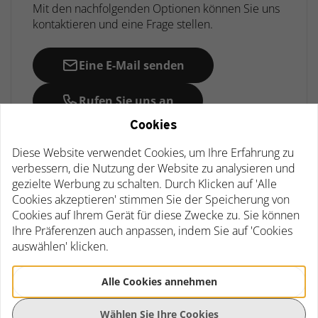
Mit den nachfolgenden Optionen können Sie uns
kontaktieren und eine Frage stellen.
Eine E-Mail senden
Rufen Sie uns an
Cookies
Whatsapp
Diese Website verwendet Cookies, um Ihre Erfahrung zu
verbessern, die Nutzung der Website zu analysieren und
gezielte Werbung zu schalten. Durch Klicken auf 'Alle
Cookies akzeptieren' stimmen Sie der Speicherung von
Cookies auf Ihrem Gerät für diese Zwecke zu. Sie können
Beschreibung
Spezifikationen
Rezensionen
Ihre Präferenzen auch anpassen, indem Sie auf 'Cookies
Beschreibung
auswählen' klicken.
Das Couchtisch-Set Antony ist eine wunderschöne und
vielseitige Kollektion, bestehend aus drei runden
Alle Cookies annehmen
Couchtischen. Mit ihrem modernen Design und
hochwertiger Konstruktion sind diese Tische eine elegante
Wählen Sie Ihre Cookies